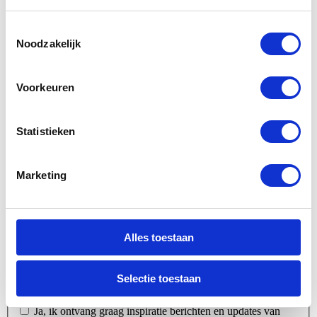
Dit veld is bedoeld voor validatiedoeleinden en moet niet worden
Toestemmingsselectie
gewijzigd.
Noodzakelijk
Naam
*
E-mailadres
*
Voorkeuren
Telefoonnummer
*
Bericht
*
Statistieken
Marketing
Alles toestaan
Algemene Voorwaarden
*
Ja, ik ga akkoord met de
privacyverklaring
.
*
Selectie toestaan
Nieuwsbrief
Ja, ik ontvang graag inspiratie berichten en updates van