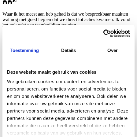
Waar ik het meest aan heb gehad is dat we bespreekbaar maakten
wat nog niet goed liep en dat we direct tot acties kwamen. Ik vond
het ook echt een teambuilding training.
We spreken je graag!
Toestemming
Details
Over
Ben je benieuwd wat we voor jou kunnen betekenen? Wil je
informatie over een aanbod op maat? Neem contact met ons op.
Leontien
Deze website maakt gebruik van cookies
06 - 537 700 84
Brigiet
We gebruiken cookies om content en advertenties te
06 - 413 174 47
E-mail
personaliseren, om functies voor social media te bieden
info@hommelsenbrink.nl
en om ons websiteverkeer te analyseren. Ook delen we
informatie over uw gebruik van onze site met onze
partners voor social media, adverteren en analyse. Deze
Algemene voorwaarden
partners kunnen deze gegevens combineren met andere
"
*
" geeft vereiste velden aan
informatie die u aan ze heeft verstrekt of die ze hebben
verzameld op basis van uw gebruik van hun services.
Instagram